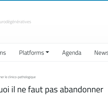
urodégénératives
ms
Platforms
Agenda
New
ner le clinico-pathologique
uoi il ne faut pas abandonner